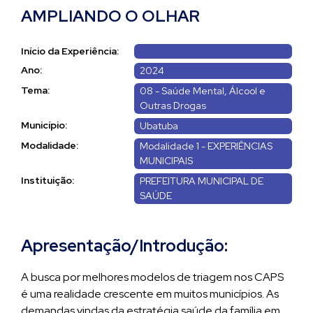
AMPLIANDO O OLHAR
Início da Experiência:
Ano:
2024
Tema:
08 - Saúde Mental, Álcool e
Outras Drogas
Município:
Ubatuba
Modalidade:
Modalidade 1 - EXPERIÊNCIAS
MUNICIPAIS
Instituição:
PREFEITURA MUNICIPAL DE
SAÚDE
Apresentação/Introdução:
A busca por melhores modelos de triagem nos CAPS
é uma realidade crescente em muitos municípios. As
demandas vindas da estratégia saúde da família em