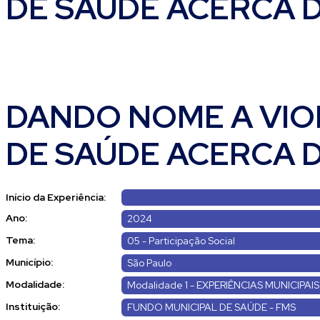
DE SAÚDE ACERCA 
DANDO NOME A VIO
DE SAÚDE ACERCA 
Início da Experiência:
Ano:
2024
Tema:
05 - Participação Social
Município:
São Paulo
Modalidade:
Modalidade 1 - EXPERIÊNCIAS MUNICIPAIS
Instituição:
FUNDO MUNICIPAL DE SAÚDE - FMS