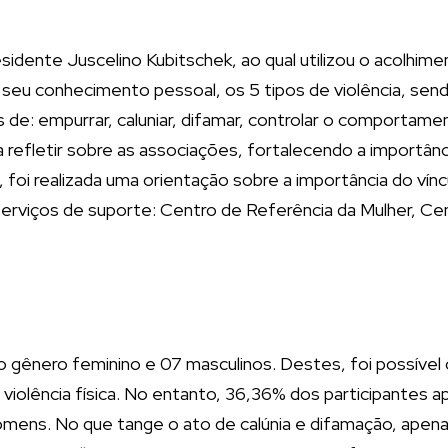
sidente Juscelino Kubitschek, ao qual utilizou o acolh
eu conhecimento pessoal, os 5 tipos de violência, sendo d
s de: empurrar, caluniar, difamar, controlar o comportam
a refletir sobre as associações, fortalecendo a importânc
 foi realizada uma orientação sobre a importância do vínc
erviços de suporte: Centro de Referência da Mulher, Ce
do gênero feminino e 07 masculinos. Destes, foi possív
violência física. No entanto, 36,36% dos participantes ap
ns. No que tange o ato de calúnia e difamação, apenas