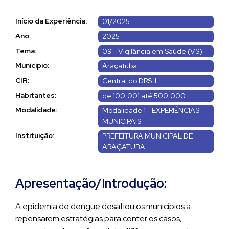
Início da Experiência:
01/2025
Ano:
2025
Tema:
09 - Vigilância em Saúde (VS)
Município:
Araçatuba
CIR:
Central do DRS II
Habitantes:
de 100.001 até 500.000
Modalidade:
Modalidade 1 - EXPERIÊNCIAS
MUNICIPAIS
Instituição:
PREFEITURA MUNICIPAL DE
ARAÇATUBA
Apresentação/Introdução:
A epidemia de dengue desafiou os municípios a
repensarem estratégias para conter os casos,