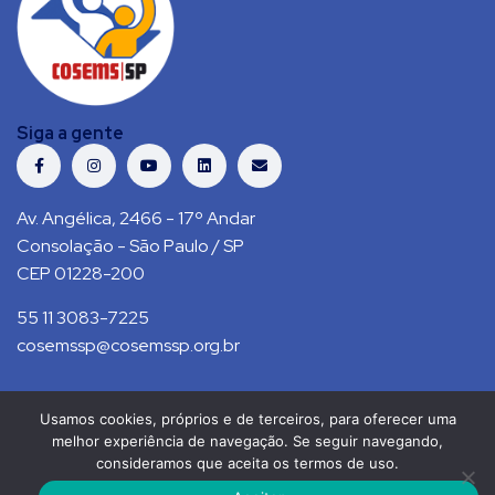
Siga a gente
Av. Angélica, 2466 - 17º Andar
Consolação - São Paulo / SP
CEP 01228-200
55 11 3083-7225
cosemssp@cosemssp.org.br
Usamos cookies, próprios e de terceiros, para oferecer uma
Política de Privacidade
Contato
melhor experiência de navegação. Se seguir navegando,
consideramos que aceita os termos de uso.
COSEMS/SP © 2021. Todos direitos reservados.