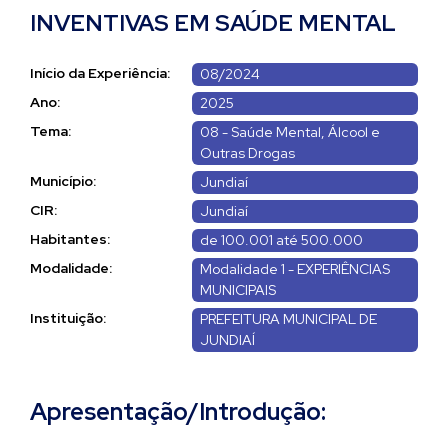
INVENTIVAS EM SAÚDE MENTAL
Início da Experiência:
08/2024
Ano:
2025
Tema:
08 - Saúde Mental, Álcool e
Outras Drogas
Município:
Jundiaí
CIR:
Jundiaí
Habitantes:
de 100.001 até 500.000
Modalidade:
Modalidade 1 - EXPERIÊNCIAS
MUNICIPAIS
Instituição:
PREFEITURA MUNICIPAL DE
JUNDIAÍ
Apresentação/Introdução: