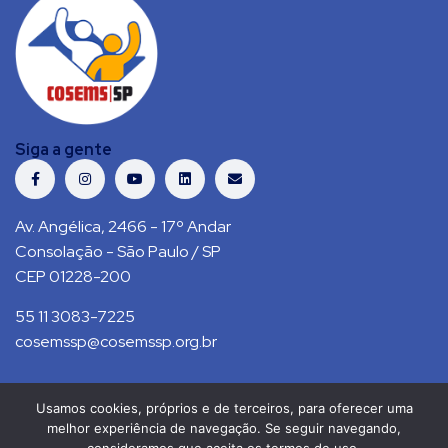
Siga a gente
Av. Angélica, 2466 - 17º Andar
Consolação - São Paulo / SP
CEP 01228-200
55 11 3083-7225
cosemssp@cosemssp.org.br
Usamos cookies, próprios e de terceiros, para oferecer uma
Política de Privacidade
Contato
melhor experiência de navegação. Se seguir navegando,