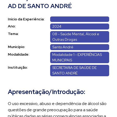
AD DE SANTO ANDRÉ
Início da Experiência:
Ano:
2024
Tema:
08 - Saúde Mental, Álcool e
Outras Drogas
Município:
Santo André
Modalidade:
Modalidade 1 - EXPERIÊNCIAS
MUNICIPAIS
Instituição:
SECRETARIA DE SAÚDE DE
SANTO ANDRÉ
Apresentação/Introdução:
O uso excessivo, abuso e dependência de álcool são
questões de grande preocupação para a saúde
públicas dadas as sérias consequências associadas a