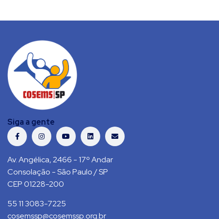
Siga a gente
Av. Angélica, 2466 - 17º Andar
Consolação - São Paulo / SP
CEP 01228-200
55 11 3083-7225
cosemssp@cosemssp.org.br