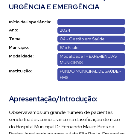
URGÊNCIA E EMERGÊNCIA
Início da Experiência:
Ano:
2024
Tema:
04 - Gestão em Saúde
Município:
São Paulo
Modalidade:
Modalidade 1 - EXPERIÊNCIAS
MUNICIPAIS
Instituição:
FUNDO MUNICIPAL DE SAÚDE -
FMS
Apresentação/Introdução:
Observávamos um grande número de pacientes
sendo triados como branco na classificação de risco
do Hospital Municipal Dr. Fernando Mauro Pires da
Rocha, localizado na zona sul de São Paulo. Em analise