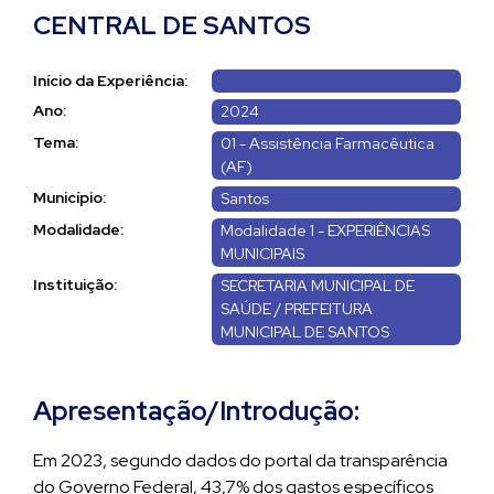
CENTRAL DE SANTOS
Início da Experiência:
Ano:
2024
Tema:
01 - Assistência Farmacêutica
(AF)
Município:
Santos
Modalidade:
Modalidade 1 - EXPERIÊNCIAS
MUNICIPAIS
Instituição:
SECRETARIA MUNICIPAL DE
SAÚDE / PREFEITURA
MUNICIPAL DE SANTOS
Apresentação/Introdução:
Em 2023, segundo dados do portal da transparência
do Governo Federal, 43,7% dos gastos específicos