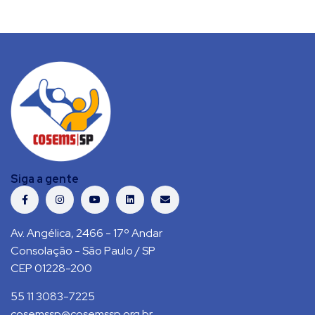
Siga a gente
Av. Angélica, 2466 - 17º Andar
Consolação - São Paulo / SP
CEP 01228-200
55 11 3083-7225
cosemssp@cosemssp.org.br