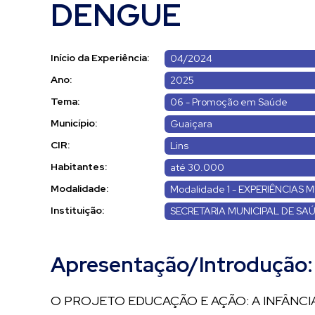
DENGUE
Início da Experiência:
04/2024
Ano:
2025
Tema:
06 - Promoção em Saúde
Município:
Guaiçara
CIR:
Lins
Habitantes:
até 30.000
Modalidade:
Modalidade 1 - EXPERIÊNCIAS M
Instituição:
SECRETARIA MUNICIPAL DE SA
Apresentação/Introdução:
O PROJETO EDUCAÇÃO E AÇÃO: A INFÂNC