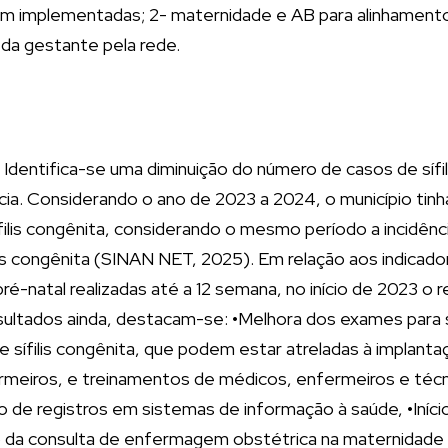
em implementadas; 2- maternidade e AB para alinhamento
 da gestante pela rede.
dentifica-se uma diminuição do número de casos de sífili
a. Considerando o ano de 2023 a 2024, o município tinha 
filis congênita, considerando o mesmo período a incidênc
is congênita (SINAN NET, 2025). Em relação aos indicador
é-natal realizadas até a 12 semana, no início de 2023 o
ltados ainda, destacam-se: •Melhora dos exames para s
 sífilis congênita, que podem estar atreladas à implant
ermeiros, e treinamentos de médicos, enfermeiros e té
 de registros em sistemas de informação à saúde, •Iníci
ção da consulta de enfermagem obstétrica na maternida