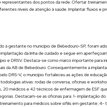
e representantes dos pontos da rede. Ofertar treinamento
ferentes níveis de atenção à saúde. Implantar fluxos e p
ado à gestante no município de Bebedouro-SP, foram adota
 implantação da linha de cuidado e segue em aperfeiço
pio e DRSV. Destaca-se como marco importante para início
ionais da AB de Bebedouro. Consequentemente a implantaç
s pelo DRS-V, o município fortaleceu as ações de educaç
todologias ativas: rodas de conversa, oficinas e worksh
s, 20 médicos e 42 técnicos de enfermagem de ESF que 
gorias. Destacam-se as oficinas para: 1- implantação do 
treinamento para médicos sobre sífilis em gestante; 4- 