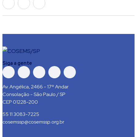
Siga a gente
Av. Angélica, 2466 - 17º Andar
Consolação - São Paulo / SP
CEP 01228-200
55 11 3083-7225
cosemssp@cosemssp.org.br