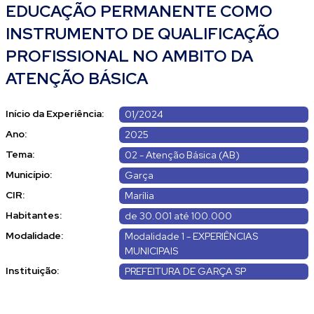
EDUCAÇÃO PERMANENTE COMO
INSTRUMENTO DE QUALIFICAÇÃO
PROFISSIONAL NO AMBITO DA
ATENÇÃO BÁSICA
Início da Experiência:
01/2024
Ano:
2025
Tema:
02 - Atenção Básica (AB)
Município:
Garça
CIR:
Marília
Habitantes:
de 30.001 até 100.000
Modalidade:
Modalidade 1 - EXPERIÊNCIAS
MUNICIPAIS
Instituição:
PREFEITURA DE GARÇA SP