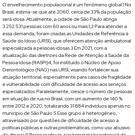
O envelhecimento populacional é um fenômeno global.1 No
Brasil, estima-se que até 2060, cerca de 33% da população
será idosa. Atualmente, a cidade de São Paulo abriga
3.252.531 pessoas com 60 anos ou mais.1,2 Para atender a
essa demanda, foram criadas as Unidades de Referência à
Saúde do Idoso (URSI), que oferecem atenção ambulatorial
especializada a pessoas idosas.3 Em 2021, com a
atualização das diretrizes da Rede de Atenção à Saúde da
Pessoa Idosa (RASPI)4, foi instituído o Núcleo de Apoio
Gerontológico (NAG) nas URSI, visando fortalecer sua
atuação territorial, especialmente para casos de fragilidade
e vulnerabilidade com dificuldade de acesso aos serviços
especializados. Paralelamente, cresce o número de pessoas
em situação de rua no Brasil, com um aumento de 140 %
entre 2012 e 2020, totalizando 31.884 indivíduos apenas no
município de São Paulo.5 Esse grupo é heterogêneo,
atravessado por questões de dificuldade de acesso a
políticas públicas e outras problemáticas, como uso abusivo
de drogas.6 Pessoas idosas, por terem maior potencial de