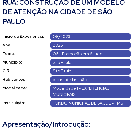
RUA: CONSTRUÇÃO DE UM MODELO
DE ATENÇÃO NA CIDADE DE SÃO
PAULO
Início da Experiência:
08/2023
Ano:
2025
Tema:
06 - Promoção em Saúde
Município:
São Paulo
CIR:
São Paulo
Habitantes:
acima de 1 milhão
Modalidade:
Modalidade 1 - EXPERIÊNCIAS
MUNICIPAIS
Instituição:
FUNDO MUNICIPAL DE SAÚDE - FMS
Apresentação/Introdução: