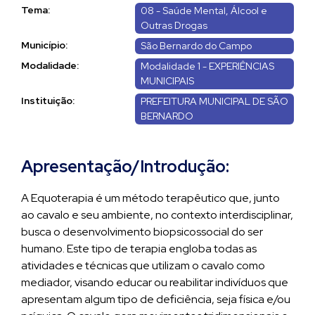
Tema:
08 - Saúde Mental, Álcool e
Outras Drogas
Município:
São Bernardo do Campo
Modalidade:
Modalidade 1 - EXPERIÊNCIAS
MUNICIPAIS
Instituição:
PREFEITURA MUNICIPAL DE SÃO
BERNARDO
Apresentação/Introdução:
A Equoterapia é um método terapêutico que, junto
ao cavalo e seu ambiente, no contexto interdisciplinar,
busca o desenvolvimento biopsicossocial do ser
humano. Este tipo de terapia engloba todas as
atividades e técnicas que utilizam o cavalo como
mediador, visando educar ou reabilitar indivíduos que
apresentam algum tipo de deficiência, seja física e/ou