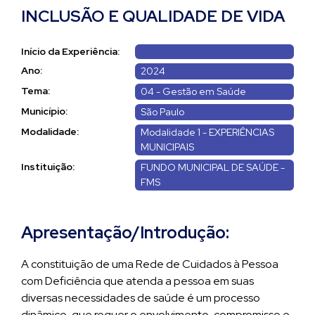
INCLUSÃO E QUALIDADE DE VIDA
Início da Experiência:
Ano:
2024
Tema:
04 - Gestão em Saúde
Município:
São Paulo
Modalidade:
Modalidade 1 - EXPERIÊNCIAS
MUNICIPAIS
Instituição:
FUNDO MUNICIPAL DE SAÚDE -
FMS
Apresentação/Introdução:
A constituição de uma Rede de Cuidados à Pessoa
com Deficiência que atenda a pessoa em suas
diversas necessidades de saúde é um processo
dinâmico, que requer o envolvimento, compromisso e