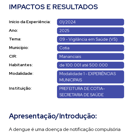
IMPACTOS E RESULTADOS
Início da Experiência:
01/2024
Ano:
2025
Tema:
09 - Vigilância em Saúde (VS)
Município:
Cotia
CIR:
Mananciais
Habitantes:
de 100.001 até 500.000
Modalidade:
Modalidade 1 - EXPERIÊNCIAS
MUNICIPAIS
Instituição:
PREFEITURA DE COTIA-
SECRETARIA DE SAÚDE
Apresentação/Introdução:
A dengue é uma doença de notificação compulsória