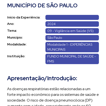
MUNICÍPIO DE SÃO PAULO
Início da Experiência:
Ano:
2024
Tema:
09 - Vigilância em Saúde (VS)
Município:
São Paulo
Modalidade:
Modalidade 1 - EXPERIÊNCIAS
MUNICIPAIS
Instituição:
FUNDO MUNICIPAL DE SAÚDE -
FMS
Apresentação/Introdução:
As doenças respiratórias estão relacionadas a um
forte impacto econômico para os sistemas de saúde e
sociedade. O risco de doença pneumocócica (DP)
aumenta com a idade, especialmente após os 60