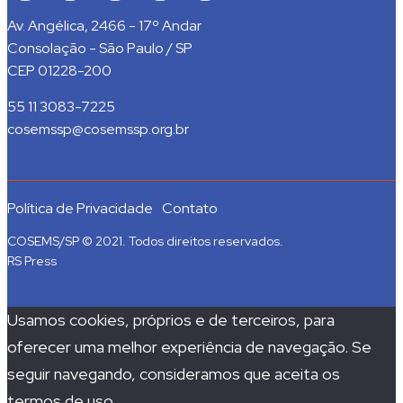
Av. Angélica, 2466 - 17º Andar
Consolação - São Paulo / SP
CEP 01228-200
55 11 3083-7225
cosemssp@cosemssp.org.br
Política de Privacidade
Contato
COSEMS/SP © 2021. Todos direitos reservados.
RS Press
Usamos cookies, próprios e de terceiros, para
oferecer uma melhor experiência de navegação. Se
seguir navegando, consideramos que aceita os
termos de uso.