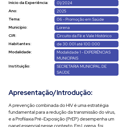
Início da Experiência:
01/2024
Ano:
2025
Tema:
06 - Promoção em Saúde
Município:
Lorena
CIR:
Circuito da Fé e Vale Histórico
Habitantes:
de 30.001 até 100.000
Modalidade:
Modalidade 1 - EXPERIÊNCIAS
MUNICIPAIS
Instituição:
SECRETARIA MUNICIPAL DE
SAÚDE
Apresentação/Introdução:
A prevenção combinada do HIV é uma estratégia
fundamental para a redução da transmissão do vírus,
e a Profilaxia Pré-Exposição (PrEP) desempenha um
papel essencial nesse contexto. Em Lorena, foi