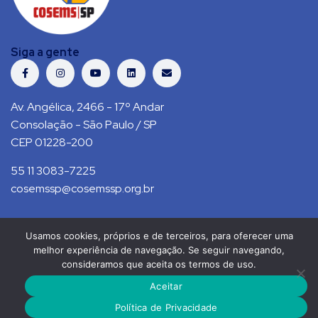
Siga a gente
Av. Angélica, 2466 - 17º Andar
Consolação - São Paulo / SP
CEP 01228-200
55 11 3083-7225
cosemssp@cosemssp.org.br
Usamos cookies, próprios e de terceiros, para oferecer uma
Política de Privacidade
Contato
melhor experiência de navegação. Se seguir navegando,
consideramos que aceita os termos de uso.
COSEMS/SP © 2021. Todos direitos reservados.
Aceitar
RS Press
Política de Privacidade