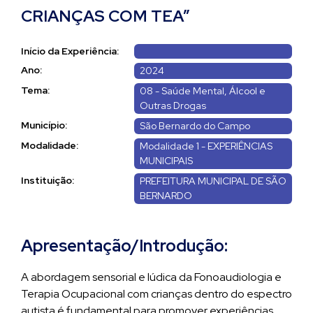
CRIANÇAS COM TEA”
Início da Experiência:
Ano:
2024
Tema:
08 - Saúde Mental, Álcool e
Outras Drogas
Município:
São Bernardo do Campo
Modalidade:
Modalidade 1 - EXPERIÊNCIAS
MUNICIPAIS
Instituição:
PREFEITURA MUNICIPAL DE SÃO
BERNARDO
Apresentação/Introdução:
A abordagem sensorial e lúdica da Fonoaudiologia e
Terapia Ocupacional com crianças dentro do espectro
autista é fundamental para promover experiências