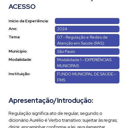
ACESSO
Início da Experiência:
Ano:
2024
Tema:
07 - Regulação e Redes de
Atenção em Saúde (RAS)
Município:
São Paulo
Modalidade:
Modalidade 1 - EXPERIÊNCIAS
MUNICIPAIS
Instituição:
FUNDO MUNICIPAL DE SAÚDE -
FMS
Apresentação/Introdução:
Regulação significa ato de regular, segundo o
dicionário Aurélio é Verbo transitivo: sujeitar às regras;
dirigir, encaminhar conforme a lei, regulamentar,