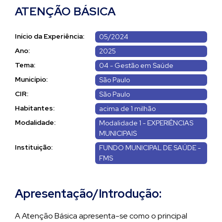
ATENÇÃO BÁSICA
Início da Experiência:
05/2024
Ano:
2025
Tema:
04 - Gestão em Saúde
Município:
São Paulo
CIR:
São Paulo
Habitantes:
acima de 1 milhão
Modalidade:
Modalidade 1 - EXPERIÊNCIAS
MUNICIPAIS
Instituição:
FUNDO MUNICIPAL DE SAÚDE -
FMS
Apresentação/Introdução:
A Atenção Básica apresenta-se como o principal