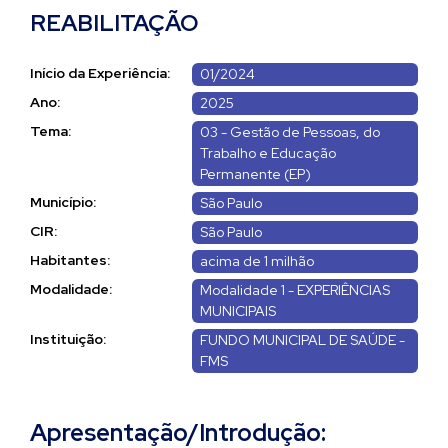
REABILITAÇÃO
Início da Experiência:
01/2024
Ano:
2025
Tema:
03 - Gestão de Pessoas, do
Trabalho e Educação
Permanente (EP)
Município:
São Paulo
CIR:
São Paulo
Habitantes:
acima de 1 milhão
Modalidade:
Modalidade 1 - EXPERIÊNCIAS
MUNICIPAIS
Instituição:
FUNDO MUNICIPAL DE SAÚDE -
FMS
Apresentação/Introdução: