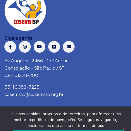
Siga a gente
Av. Angélica, 2466 - 17º Andar
Consolação - São Paulo / SP
CEP 01228-200
55 11 3083-7225
cosemssp@cosemssp.org.br
Usamos cookies, próprios e de terceiros, para oferecer uma
Política de Privacidade
Contato
melhor experiência de navegação. Se seguir navegando,
consideramos que aceita os termos de uso.
COSEMS/SP © 2021. Todos direitos reservados.