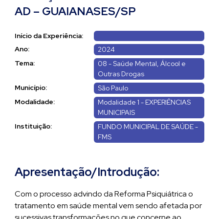
AD – GUAIANASES/SP
Início da Experiência:
Ano:
2024
Tema:
08 - Saúde Mental, Álcool e
Outras Drogas
Município:
São Paulo
Modalidade:
Modalidade 1 - EXPERIÊNCIAS
MUNICIPAIS
Instituição:
FUNDO MUNICIPAL DE SAÚDE -
FMS
Apresentação/Introdução:
Com o processo advindo da Reforma Psiquiátrica o
tratamento em saúde mental vem sendo afetada por
sucessivas transformações no que concerne ao