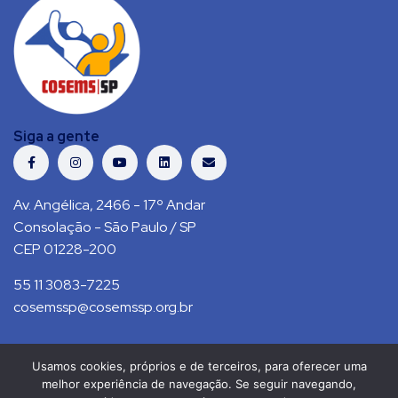
Siga a gente
Av. Angélica, 2466 - 17º Andar
Consolação - São Paulo / SP
CEP 01228-200
55 11 3083-7225
cosemssp@cosemssp.org.br
Usamos cookies, próprios e de terceiros, para oferecer uma
Política de Privacidade
Contato
melhor experiência de navegação. Se seguir navegando,