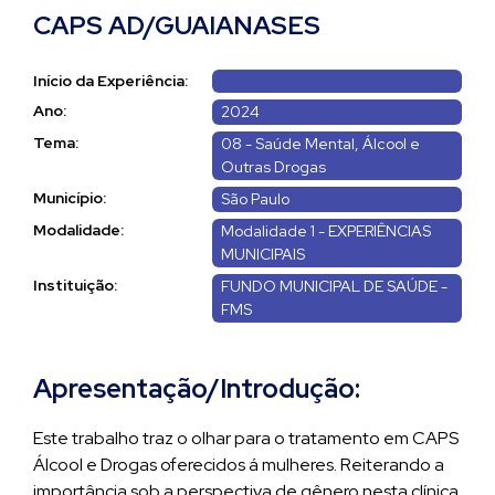
CAPS AD/GUAIANASES
Início da Experiência:
Ano:
2024
Tema:
08 - Saúde Mental, Álcool e
Outras Drogas
Município:
São Paulo
Modalidade:
Modalidade 1 - EXPERIÊNCIAS
MUNICIPAIS
Instituição:
FUNDO MUNICIPAL DE SAÚDE -
FMS
Apresentação/Introdução:
Este trabalho traz o olhar para o tratamento em CAPS
Álcool e Drogas oferecidos á mulheres. Reiterando a
importância sob a perspectiva de gênero nesta clínica