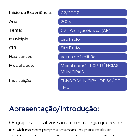
Início da Experiência:
02/2007
Ano:
2025
Tema:
02 - Atenção Básica (AB)
Município:
São Paulo
CIR:
São Paulo
Habitantes:
acima de 1 milhão
Modalidade:
Modalidade 1 - EXPERIÊNCIAS
MUNICIPAIS
Instituição:
FUNDO MUNICIPAL DE SAÚDE -
FMS
Apresentação/Introdução:
Os grupos operativos são uma estratégia que reúne
indivíduos com propósitos comuns para realizar