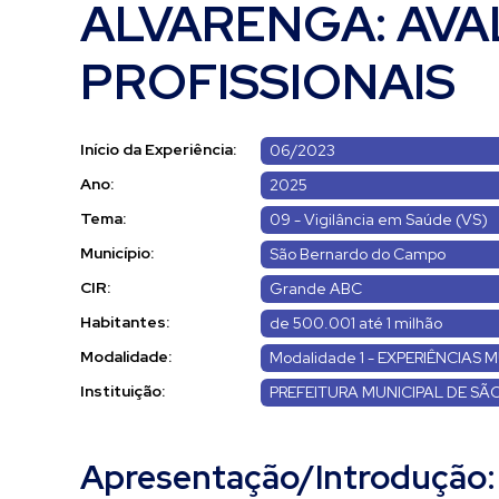
ALVARENGA: AVA
PROFISSIONAIS
Início da Experiência:
06/2023
Ano:
2025
Tema:
09 - Vigilância em Saúde (VS)
Município:
São Bernardo do Campo
CIR:
Grande ABC
Habitantes:
de 500.001 até 1 milhão
Modalidade:
Modalidade 1 - EXPERIÊNCIAS M
Instituição:
PREFEITURA MUNICIPAL DE S
Apresentação/Introdução: