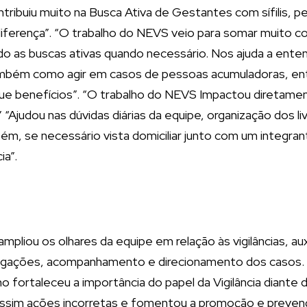
ntribuiu muito na Busca Ativa de Gestantes com sífilis,
diferença”. “O trabalho do NEVS veio para somar muito c
do as buscas ativas quando necessário. Nos ajuda a ente
ambém como agir em casos de pessoas acumuladoras, en
 que benefícios”. “O trabalho do NEVS Impactou diretam
 “Ajudou nas dúvidas diárias da equipe, organização dos l
 se necessário vista domiciliar junto com um integrant
ia”.
liou os olhares da equipe em relação às vigilâncias, aux
gações, acompanhamento e direcionamento dos casos. P
 fortaleceu a importância do papel da Vigilância diante 
sim ações incorretas e fomentou a promoção e prevençã