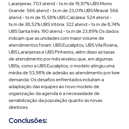
Laranjeiras: 703 atend.- tx.m de 19,97% UBS Morro
Grande: 566 atend.- tx.m de 23,01% UBS Miraval: 566
atend.- tx.m de 15,58% UBS Calcárea: 524 atend.-
tx.m de 38,52% UBS Vitória: 322 atend.- tx.m de 8,74%
UBS Santa Inês: 190 atend.- tx.m de 23,89% Os dados
indicam que as unidades com maior volume de
atendimentos foram: UBS Eucaliptos, UBS Vila Rosina,
UBS Laranjeiras e UBS Pinheiros, além disso as taxas
de atendimento por mês revelou que, em algumas
UBSs, como a UBS Eucaliptos, o modelo atingiu uma
média de 53,98% de adesão ao atendimento por livre
demanda. Os desafios enfrentados incluíram a
adaptação das equipes ao novo modelo de
organização da agenda e a necessidade de
sensibilização da população quanto às novas
diretrizes.
Conclusões: