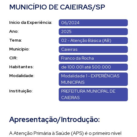
MUNICÍPIO DE CAIEIRAS/SP
Início da Experiência:
06/2024
Ano:
2025
Tema:
02 - Atenção Básica (AB)
Município:
Caieiras
CIR:
Franco da Rocha
Habitantes:
de 100.001 até 500.000
Modalidade:
Modalidade 1 - EXPERIÊNCIAS
MUNICIPAIS
Instituição:
PREFEITURA MUNICIPAL DE
CAIEIRAS
Apresentação/Introdução:
A Atenção Primária à Saúde (APS) é o primeiro nível