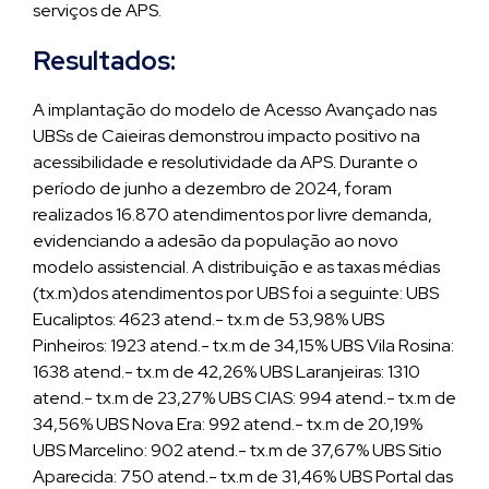
serviços de APS.
Resultados:
A implantação do modelo de Acesso Avançado nas
UBSs de Caieiras demonstrou impacto positivo na
acessibilidade e resolutividade da APS. Durante o
período de junho a dezembro de 2024, foram
realizados 16.870 atendimentos por livre demanda,
evidenciando a adesão da população ao novo
modelo assistencial. A distribuição e as taxas médias
(tx.m)dos atendimentos por UBS foi a seguinte: UBS
Eucaliptos: 4623 atend.- tx.m de 53,98% UBS
Pinheiros: 1923 atend.- tx.m de 34,15% UBS Vila Rosina:
1638 atend.- tx.m de 42,26% UBS Laranjeiras: 1310
atend.- tx.m de 23,27% UBS CIAS: 994 atend.- tx.m de
34,56% UBS Nova Era: 992 atend.- tx.m de 20,19%
UBS Marcelino: 902 atend.- tx.m de 37,67% UBS Sitio
Aparecida: 750 atend.- tx.m de 31,46% UBS Portal das