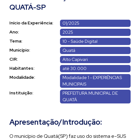
QUATÁ-SP
Início da Experiência:
01/2025
Ano:
2025
Tema:
10 - Saúde Digital
Município:
Quatá
CIR:
Alto Capivari
Habitantes:
até 30.000
Modalidade:
Modalidade 1 - EXPERIÊNCIAS
MUNICIPAIS
Instituição:
PREFEITURA MUNICIPAL DE
QUATÁ
Apresentação/Introdução:
O município de Quatá(SP) faz uso do sistema e-SUS