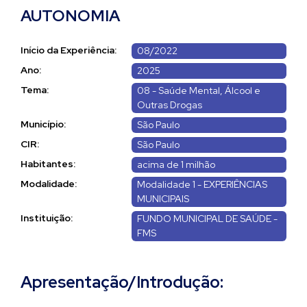
AUTONOMIA
Início da Experiência:
08/2022
Ano:
2025
Tema:
08 - Saúde Mental, Álcool e
Outras Drogas
Município:
São Paulo
CIR:
São Paulo
Habitantes:
acima de 1 milhão
Modalidade:
Modalidade 1 - EXPERIÊNCIAS
MUNICIPAIS
Instituição:
FUNDO MUNICIPAL DE SAÚDE -
FMS
Apresentação/Introdução: