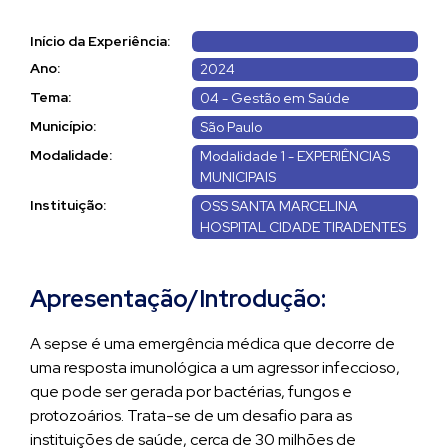
Início da Experiência:
Ano:
2024
Tema:
04 - Gestão em Saúde
Município:
São Paulo
Modalidade:
Modalidade 1 - EXPERIÊNCIAS
MUNICIPAIS
Instituição:
OSS SANTA MARCELINA
HOSPITAL CIDADE TIRADENTES
Apresentação/Introdução:
A sepse é uma emergência médica que decorre de
uma resposta imunológica a um agressor infeccioso,
que pode ser gerada por bactérias, fungos e
protozoários. Trata-se de um desafio para as
instituições de saúde, cerca de 30 milhões de