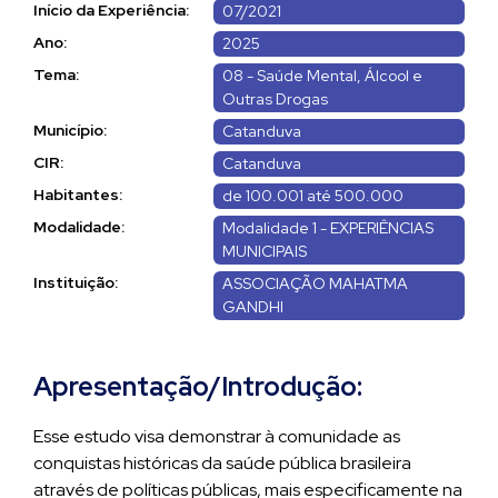
Início da Experiência:
07/2021
Ano:
2025
Tema:
08 - Saúde Mental, Álcool e
Outras Drogas
Município:
Catanduva
CIR:
Catanduva
Habitantes:
de 100.001 até 500.000
Modalidade:
Modalidade 1 - EXPERIÊNCIAS
MUNICIPAIS
Instituição:
ASSOCIAÇÃO MAHATMA
GANDHI
Apresentação/Introdução:
Esse estudo visa demonstrar à comunidade as
conquistas históricas da saúde pública brasileira
através de políticas públicas, mais especificamente na