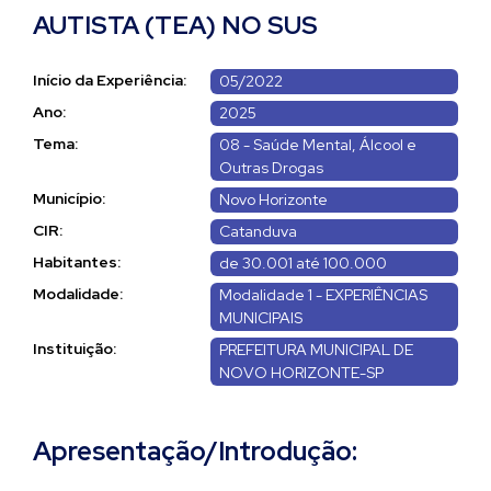
AUTISTA (TEA) NO SUS
Início da Experiência:
05/2022
Ano:
2025
Tema:
08 - Saúde Mental, Álcool e
Outras Drogas
Município:
Novo Horizonte
CIR:
Catanduva
Habitantes:
de 30.001 até 100.000
Modalidade:
Modalidade 1 - EXPERIÊNCIAS
MUNICIPAIS
Instituição:
PREFEITURA MUNICIPAL DE
NOVO HORIZONTE-SP
Apresentação/Introdução: