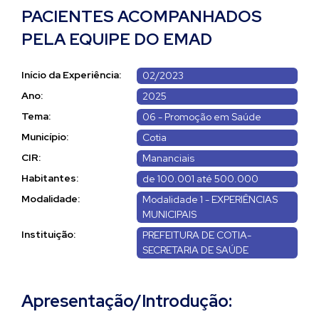
PACIENTES ACOMPANHADOS
PELA EQUIPE DO EMAD
Início da Experiência:
02/2023
Ano:
2025
Tema:
06 - Promoção em Saúde
Município:
Cotia
CIR:
Mananciais
Habitantes:
de 100.001 até 500.000
Modalidade:
Modalidade 1 - EXPERIÊNCIAS
MUNICIPAIS
Instituição:
PREFEITURA DE COTIA-
SECRETARIA DE SAÚDE
Apresentação/Introdução: