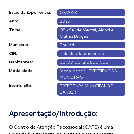
Início da Experiência:
07/2023
Ano:
2025
Tema:
08 - Saúde Mental, Álcool e
Outras Drogas
Município:
Barueri
CIR:
Rota dos Bandeirantes
Habitantes:
de 100.001 até 500.000
Modalidade:
Modalidade 1 - EXPERIÊNCIAS
MUNICIPAIS
Instituição:
PREFEITURA MUNICIPAL DE
BARUERI
Apresentação/Introdução:
O Centro de Atenção Psicossocial (CAPS) é uma