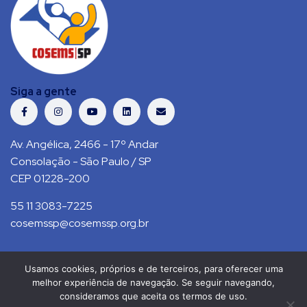
Siga a gente
Av. Angélica, 2466 - 17º Andar
Consolação - São Paulo / SP
CEP 01228-200
55 11 3083-7225
cosemssp@cosemssp.org.br
Usamos cookies, próprios e de terceiros, para oferecer uma
Política de Privacidade
Contato
melhor experiência de navegação. Se seguir navegando,
consideramos que aceita os termos de uso.