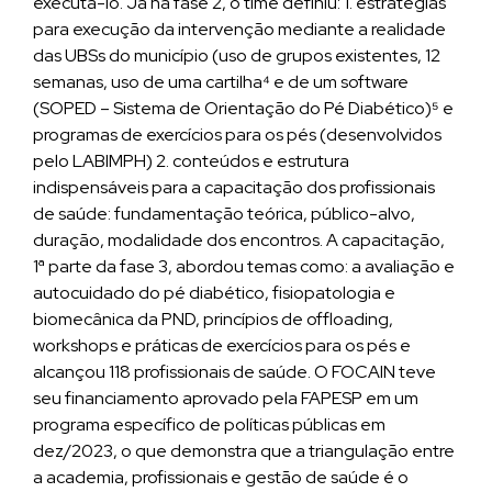
executá-lo. Já na fase 2, o time definiu: 1. estratégias
para execução da intervenção mediante a realidade
das UBSs do município (uso de grupos existentes, 12
semanas, uso de uma cartilha⁴ e de um software
(SOPED – Sistema de Orientação do Pé Diabético)⁵ e
programas de exercícios para os pés (desenvolvidos
pelo LABIMPH) 2. conteúdos e estrutura
indispensáveis para a capacitação dos profissionais
de saúde: fundamentação teórica, público-alvo,
duração, modalidade dos encontros. A capacitação,
1ª parte da fase 3, abordou temas como: a avaliação e
autocuidado do pé diabético, fisiopatologia e
biomecânica da PND, princípios de offloading,
workshops e práticas de exercícios para os pés e
alcançou 118 profissionais de saúde. O FOCAIN teve
seu financiamento aprovado pela FAPESP em um
programa específico de políticas públicas em
dez/2023, o que demonstra que a triangulação entre
a academia, profissionais e gestão de saúde é o