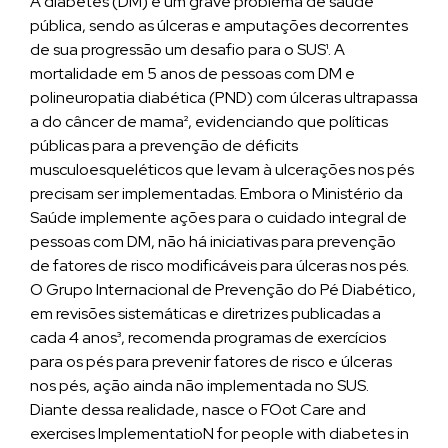
A diabetes (DM) é um grave problema de saúde
pública, sendo as úlceras e amputações decorrentes
de sua progressão um desafio para o SUS¹. A
mortalidade em 5 anos de pessoas com DM e
polineuropatia diabética (PND) com úlceras ultrapassa
a do câncer de mama², evidenciando que políticas
públicas para a prevenção de déficits
musculoesqueléticos que levam à ulcerações nos pés
precisam ser implementadas. Embora o Ministério da
Saúde implemente ações para o cuidado integral de
pessoas com DM, não há iniciativas para prevenção
de fatores de risco modificáveis para úlceras nos pés.
O Grupo Internacional de Prevenção do Pé Diabético,
em revisões sistemáticas e diretrizes publicadas a
cada 4 anos³, recomenda programas de exercícios
para os pés para prevenir fatores de risco e úlceras
nos pés, ação ainda não implementada no SUS.
Diante dessa realidade, nasce o FOot Care and
exercises ImplementatioN for people with diabetes in