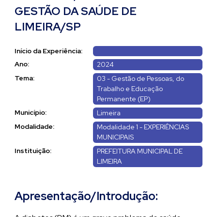
GESTÃO DA SAÚDE DE
LIMEIRA/SP
Início da Experiência:
Ano:
2024
Tema:
03 - Gestão de Pessoas, do
Trabalho e Educação
Permanente (EP)
Município:
Limeira
Modalidade:
Modalidade 1 - EXPERIÊNCIAS
MUNICIPAIS
Instituição:
PREFEITURA MUNICIPAL DE
LIMEIRA
Apresentação/Introdução: