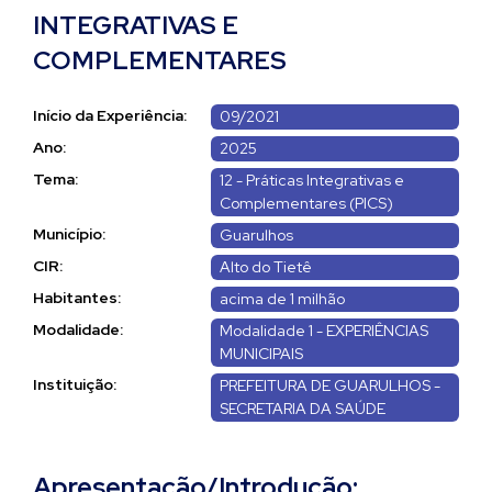
INTEGRATIVAS E
COMPLEMENTARES
Início da Experiência:
09/2021
Ano:
2025
Tema:
12 - Práticas Integrativas e
Complementares (PICS)
Município:
Guarulhos
CIR:
Alto do Tietê
Habitantes:
acima de 1 milhão
Modalidade:
Modalidade 1 - EXPERIÊNCIAS
MUNICIPAIS
Instituição:
PREFEITURA DE GUARULHOS -
SECRETARIA DA SAÚDE
Apresentação/Introdução: