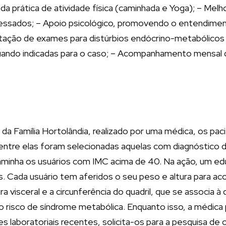
a prática de atividade física (caminhada e Yoga); – Mel
essados; – Apoio psicológico, promovendo o entendimen
icitação de exames para distúrbios endócrino-metabólico
quando indicadas para o caso; – Acompanhamento mensal 
a da Família Hortolândia, realizado por uma médica, os pa
 dentre elas foram selecionadas aquelas com diagnóstico
ha os usuários com IMC acima de 40. Na ação, um educa
s. Cada usuário tem aferidos o seu peso e altura para a
ra visceral e a circunferência do quadril, que se associa
r o risco de síndrome metabólica. Enquanto isso, a médi
 laboratoriais recentes, solicita-os para a pesquisa de