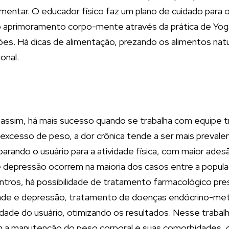
a alimentar. O educador físico faz um plano de cuidado pa
 aprimoramento corpo-mente através da prática de Yoga.
es. Há dicas de alimentação, prezando os alimentos natur
onal.
ssim, há mais sucesso quando se trabalha com equipe tran
esso de peso, a dor crônica tende a ser mais prevalente
arando o usuário para a atividade física, com maior ades
e e depressão ocorrem na maioria dos casos entre a pop
ontros, há possibilidade de tratamento farmacológico pr
ade e depressão, tratamento de doenças endócrino-metabó
de do usuário, otimizando os resultados. Nesse trabalho
 a manutenção do peso corporal e suas comorbidades, co