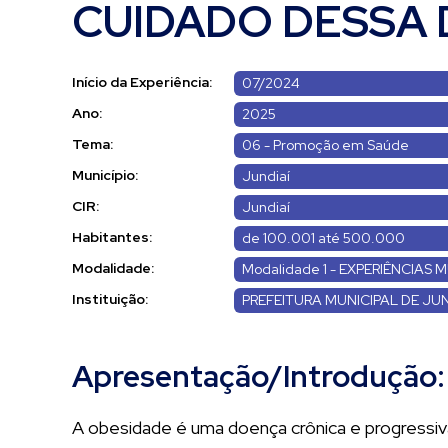
CUIDADO DESSA 
Início da Experiência:
07/2024
Ano:
2025
Tema:
06 - Promoção em Saúde
Município:
Jundiaí
CIR:
Jundiaí
Habitantes:
de 100.001 até 500.000
Modalidade:
Modalidade 1 - EXPERIÊNCIAS M
Instituição:
PREFEITURA MUNICIPAL DE JUN
Apresentação/Introdução:
A obesidade é uma doença crônica e progressiva