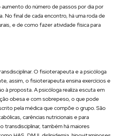
ra o aumento do número de passos por dia por
 No final de cada encontro, há uma roda de
ais, e de como fazer atividade física para
sdisciplinar. O fisioterapeuta e a psicóloga
, assim, o fisioterapeuta ensina exercícios e
ão à proposta. A psicóloga realiza escuta em
ulação obesa e com sobrepeso, o que pode
escrito pela médica que compõe o grupo. São
licas, carências nutricionais e para
 transdisciplinar, também há maiores
mo HAS, DM II, dislipidemia, hipovitaminoses,