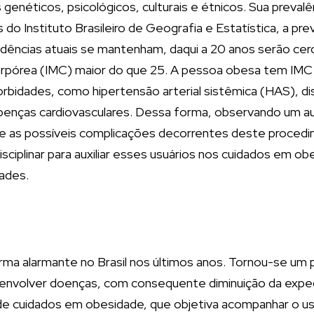
genéticos, psicológicos, culturais e étnicos. Sua preva
s do Instituto Brasileiro de Geografia e Estatística, a 
ndências atuais se mantenham, daqui a 20 anos serão cerc
rpórea (IMC) maior do que 25. A pessoa obesa tem IMC 
dades, como hipertensão arterial sistêmica (HAS), dislip
enças cardiovasculares. Dessa forma, observando um aum
 as possíveis complicações decorrentes deste procedimen
ciplinar para auxiliar esses usuários nos cuidados em ob
ades.
a alarmante no Brasil nos últimos anos. Tornou-se um 
envolver doenças, com consequente diminuição da expectat
de cuidados em obesidade, que objetiva acompanhar o u