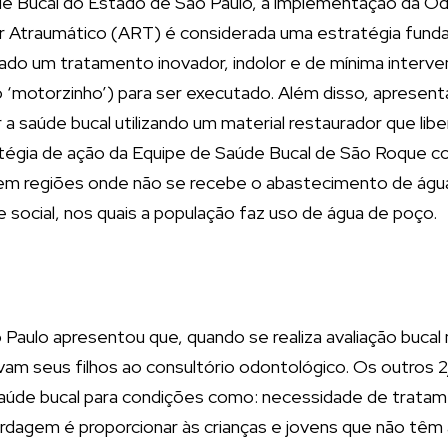
úde Bucal do Estado de São Paulo, a implementação da O
 Atraumático (ART) é considerada uma estratégia funda
ado um tratamento inovador, indolor e de mínima interve
 o ‘motorzinho’) para ser executado. Além disso, aprese
a saúde bucal utilizando um material restaurador que libe
ratégia de ação da Equipe de Saúde Bucal de São Roque 
m regiões onde não se recebe o abastecimento de água 
e social, nos quais a população faz uso de água de poço.
Paulo apresentou que, quando se realiza avaliação buca
evam seus filhos ao consultório odontológico. Os outr
 saúde bucal para condições como: necessidade de tratam
rdagem é proporcionar às crianças e jovens que não tê