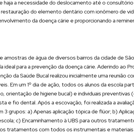
e haja a necessidade do deslocamento até o consultório
e restauração do elemento dentário com ionômero de vid
envolvimento da doença cárie e proporcionando a reminera
de amostras de água de diversos bairros da cidade de Sã
a ideal para a prevenção da doença cárie. Aderindo ao P
ão da Saúde Bucal realizou inicialmente uma reunião co
eis. Em um 1º dia de ação, todos os alunos da escola par
o, orientação de higiene bucal) e individuais preventivas
 e fio dental. Após a escovação, foi realizada a avaliaçã
m 3 grupos: a) Apenas aplicação tópica de flúor; b) Aplic
escola; c) Encaminhamento à UBS para outros tratamen
o dos tratamentos com todos os instrumentais e materiai