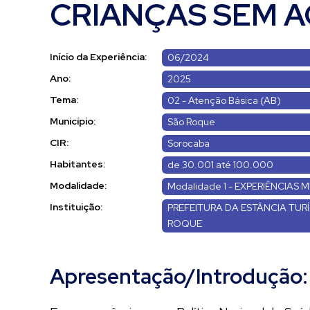
CRIANÇAS SEM A
Início da Experiência:
06/2024
Ano:
2025
Tema:
02 - Atenção Básica (AB)
Município:
São Roque
CIR:
Sorocaba
Habitantes:
de 30.001 até 100.000
Modalidade:
Modalidade 1 - EXPERIÊNCIAS M
Instituição:
PREFEITURA DA ESTÂNCIA TUR
ROQUE
Apresentação/Introdução: