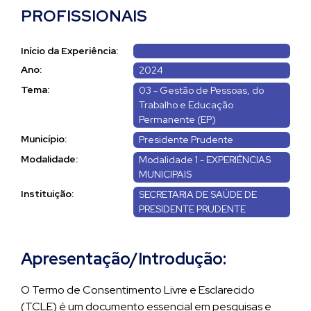
PROFISSIONAIS
Início da Experiência:
Ano:
2024
Tema:
03 - Gestão de Pessoas, do
Trabalho e Educação
Permanente (EP)
Município:
Presidente Prudente
Modalidade:
Modalidade 1 - EXPERIÊNCIAS
MUNICIPAIS
Instituição:
SECRETARIA DE SAÚDE DE
PRESIDENTE PRUDENTE
Apresentação/Introdução:
O Termo de Consentimento Livre e Esclarecido
(TCLE) é um documento essencial em pesquisas e