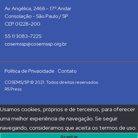
Av. Angélica, 2466 - 17º Andar
Consolação - São Paulo / SP
CEP 01228-200
55 11 3083-7225
cosemssp@cosemssp.org.br
Política de Privacidade
Contato
COSEMS/SP © 2021. Todos direitos reservados.
RS Press
Usamos cookies, próprios e de terceiros, para oferecer
uma melhor experiência de navegação. Se seguir
navegando, consideramos que aceita os termos de uso.
Aceitar