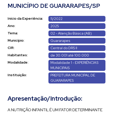
MUNICÍPIO DE GUARARAPES/SP
Início da Experiência:
11/2022
Ano:
2025
Tema:
02 - Atenção Básica (AB)
Município:
Guararapes
CIR:
Central do DRS II
Habitantes:
de 30.001 até 100.000
Modalidade:
Modalidade 1 - EXPERIÊNCIAS
MUNICIPAIS
Instituição:
PREFEITURA MUNICIPAL DE
GUARARAPES
Apresentação/Introdução:
A NUTRIÇÃO INFANTIL É UM FATOR DETERMINANTE