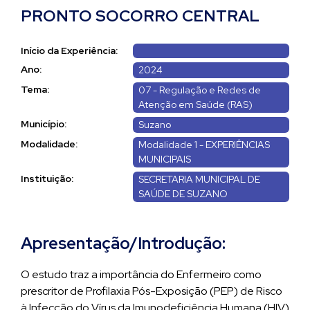
PRONTO SOCORRO CENTRAL
Início da Experiência:
Ano:
2024
Tema:
07 - Regulação e Redes de
Atenção em Saúde (RAS)
Município:
Suzano
Modalidade:
Modalidade 1 - EXPERIÊNCIAS
MUNICIPAIS
Instituição:
SECRETARIA MUNICIPAL DE
SAÚDE DE SUZANO
Apresentação/Introdução:
O estudo traz a importância do Enfermeiro como
prescritor de Profilaxia Pós-Exposição (PEP) de Risco
à Infecção do Vírus da Imunodeficiência Humana (HIV)