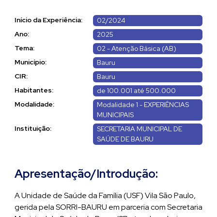
Início da Experiência:
02/2024
Ano:
2025
Tema:
02 - Atenção Básica (AB)
Município:
Bauru
CIR:
Bauru
Habitantes:
de 100.001 até 500.000
Modalidade:
Modalidade 1 - EXPERIÊNCIAS
MUNICIPAIS
Instituição:
SECRETARIA MUNICIPAL DE
SAÚDE DE BAURU
Apresentação/Introdução:
A Unidade de Saúde da Família (USF) Vila São Paulo,
gerida pela SORRI-BAURU em parceria com Secretaria