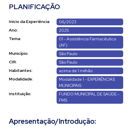
PLANIFICAÇÃO
Início da Experiência:
06/2023
Ano:
2025
Tema:
01 - Assistência Farmacêutica
(AF)
Município:
São Paulo
CIR:
São Paulo
Habitantes:
acima de 1 milhão
Modalidade:
Modalidade 1 - EXPERIÊNCIAS
MUNICIPAIS
Instituição:
FUNDO MUNICIPAL DE SAÚDE -
FMS
Apresentação/Introdução: