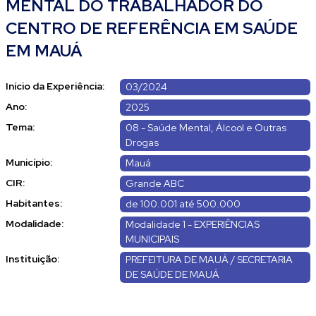
MENTAL DO TRABALHADOR DO
CENTRO DE REFERÊNCIA EM SAÚDE
EM MAUÁ
Início da Experiência:
03/2024
Ano:
2025
Tema:
08 - Saúde Mental, Álcool e Outras
Drogas
Município:
Mauá
CIR:
Grande ABC
Habitantes:
de 100.001 até 500.000
Modalidade:
Modalidade 1 - EXPERIÊNCIAS
MUNICIPAIS
Instituição:
PREFEITURA DE MAUÁ / SECRETARIA
DE SAÚDE DE MAUÁ