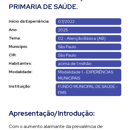
PRIMARIA DE SAÚDE.
Início da Experiência:
07/2022
Ano:
2025
Tema:
02 - Atenção Básica (AB)
Município:
São Paulo
CIR:
São Paulo
Habitantes:
acima de 1 milhão
Modalidade:
Modalidade 1 - EXPERIÊNCIAS
MUNICIPAIS
Instituição:
FUNDO MUNICIPAL DE SAÚDE -
FMS
Apresentação/Introdução:
Com o aumento alarmante da prevalência de