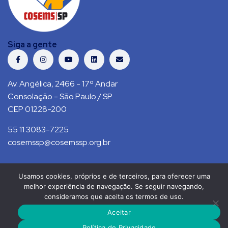
Siga a gente
Av. Angélica, 2466 - 17º Andar
Consolação - São Paulo / SP
CEP 01228-200
55 11 3083-7225
cosemssp@cosemssp.org.br
Usamos cookies, próprios e de terceiros, para oferecer uma
Política de Privacidade
Contato
melhor experiência de navegação. Se seguir navegando,
consideramos que aceita os termos de uso.
COSEMS/SP © 2021. Todos direitos reservados.
Aceitar
RS Press
Política de Privacidade