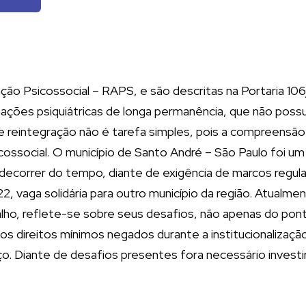
o Psicossocial – RAPS, e são descritas na Portaria 10
ções psiquiátricas de longa permanência, que não possuam
de reintegração não é tarefa simples, pois a compreensã
cossocial. O município de Santo André – São Paulo foi um
o decorrer do tempo, diante de exigência de marcos regul
, vaga solidária para outro município da região. Atualme
o, reflete-se sobre seus desafios, não apenas do ponto 
 dos direitos mínimos negados durante a institucionalizaç
. Diante de desafios presentes fora necessário investir 