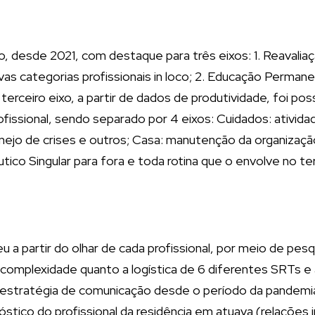
o, desde 2021, com destaque para três eixos: 1. Reaval
s categorias profissionais in loco; 2. Educação Permanen
terceiro eixo, a partir de dados de produtividade, foi p
rofissional, sendo separado por 4 eixos: Cuidados: ativid
manejo de crises e outros; Casa: manutenção da organiza
co Singular para fora e toda rotina que o envolve no terr
a partir do olhar de cada profissional, por meio de pesq
complexidade quanto a logística de 6 diferentes SRTs e a
 estratégia de comunicação desde o período da pandemia.
stico do profissional da residência em atuava (relações i