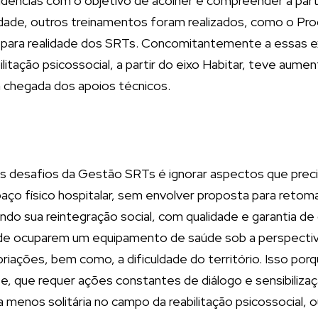
ências com o objetivo de acolher e compreender a partir d
nuidade, outros treinamentos foram realizados, como o 
 para realidade dos SRTs. Concomitantemente a essas e
bilitação psicossocial, a partir do eixo Habitar, teve 
a chegada dos apoios técnicos.
r os desafios da Gestão SRTs é ignorar aspectos que pr
spaço físico hospitalar, sem envolver proposta para ret
endo sua reintegração social, com qualidade e garantia d
 de ocuparem um equipamento de saúde sob a perspectiva
iações, bem como, a dificuldade do território. Isso porq
, que requer ações constantes de diálogo e sensibiliza
menos solitária no campo da reabilitação psicossocial, 