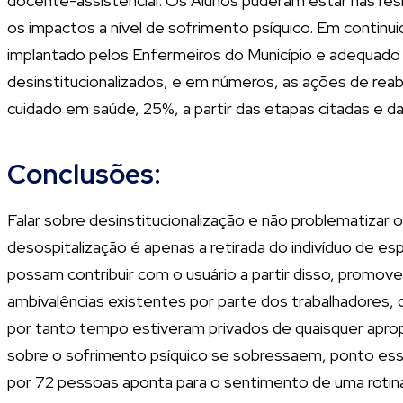
docente-assistencial. Os Alunos puderam estar nas resid
os impactos a nível de sofrimento psíquico. Em conti
implantado pelos Enfermeiros do Município e adequado
desinstitucionalizados, e em números, as ações de rea
cuidado em saúde, 25%, a partir das etapas citadas e d
Conclusões:
Falar sobre desinstitucionalização e não problematiza
desospitalização é apenas a retirada do indivíduo de e
possam contribuir com o usuário a partir disso, promov
ambivalências existentes por parte dos trabalhadores,
por tanto tempo estiveram privados de quaisquer apropr
sobre o sofrimento psíquico se sobressaem, ponto esse
por 72 pessoas aponta para o sentimento de uma rotina 