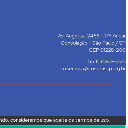
Av. Angélica, 2466 - 17º Andar
Consolação - São Paulo / SP
CEP 01228-200
55 11 3083-7225
cosemssp@cosemssp.org.br
ando, consideramos que aceita os termos de uso.