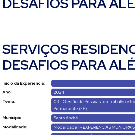
DESAFIOS PARA AL
SERVIÇOS RESIDENC
DESAFIOS PARA AL
Início da Experiência:
Ano:
2024
Tema:
03 - Gestão de Pessoas, do Trabalho e 
Permanente (EP)
Município:
Santo André
Modalidade:
Modalidade 1 - EXPERIÊNCIAS MUNICIPAIS