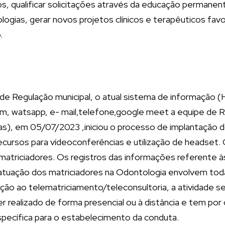
, qualificar solicitações através da educação permanent
logias, gerar novos projetos clínicos e terapêuticos f
.
 de Regulação municipal, o atual sistema de informação (H
, watsapp, e- mail,telefone,google meet a equipe de Reg
), em 05/07/2023 ,iniciou o processo de implantação d
ecursos para vídeoconferências e utilização de headset
 matriciadores. Os registros das informações referente 
de atuação dos matriciadores na Odontologia envolvem t
ão ao telematriciamento/teleconsultoria, a atividade se 
ealizado de forma presencial ou à distância e tem por ob
specífica para o estabelecimento da conduta.