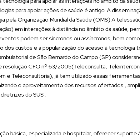
tecnologia para apoiar as interações no âmbito da saúde
ogias para apoiar ações de saúde é antigo. A disseminaçã
ogia pela Organização Mundial da Saúde (OMS) A telessa
ção) em interações à distância no âmbito da saúde, pe
eventos podem ser síncronos ou assíncronos, bem como p
ão dos custos e a popularização do acesso à tecnologia
o ambulatorial de São Bernardo do Campo (SP) considera
 resolução CFO nº 63/2005(Teleconsulta, Teleinterconsul
m e Teleconsultoria), já tem utilizado essas ferramenta
mizando o aproveitamento dos recursos ofertados , ampl
diretrizes do SUS .
ção básica, especializada e hospitalar, oferecer suporte 