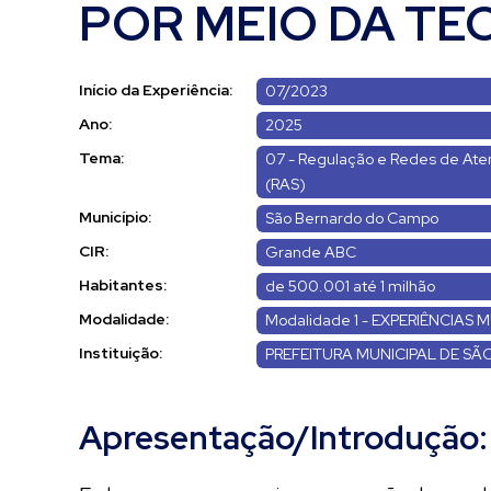
POR MEIO DA TE
Início da Experiência:
07/2023
Ano:
2025
Tema:
07 - Regulação e Redes de At
(RAS)
Município:
São Bernardo do Campo
CIR:
Grande ABC
Habitantes:
de 500.001 até 1 milhão
Modalidade:
Modalidade 1 - EXPERIÊNCIAS M
Instituição:
PREFEITURA MUNICIPAL DE S
Apresentação/Introdução: