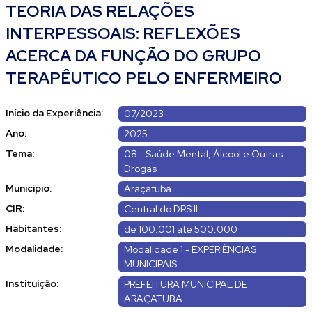
TEORIA DAS RELAÇÕES
INTERPESSOAIS: REFLEXÕES
ACERCA DA FUNÇÃO DO GRUPO
TERAPÊUTICO PELO ENFERMEIRO
Início da Experiência:
07/2023
Ano:
2025
Tema:
08 - Saúde Mental, Álcool e Outras
Drogas
Município:
Araçatuba
CIR:
Central do DRS II
Habitantes:
de 100.001 até 500.000
Modalidade:
Modalidade 1 - EXPERIÊNCIAS
MUNICIPAIS
Instituição:
PREFEITURA MUNICIPAL DE
ARAÇATUBA