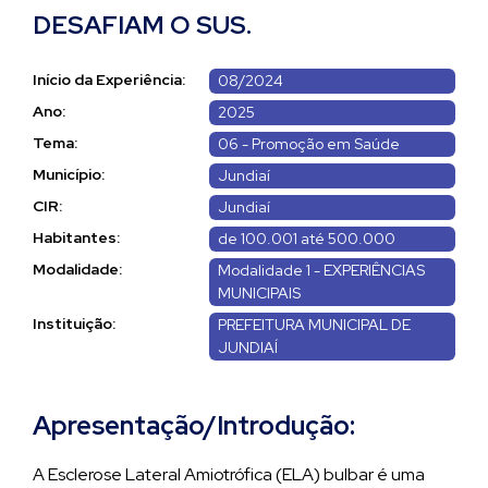
DESAFIAM O SUS.
Início da Experiência:
08/2024
Ano:
2025
Tema:
06 - Promoção em Saúde
Município:
Jundiaí
CIR:
Jundiaí
Habitantes:
de 100.001 até 500.000
Modalidade:
Modalidade 1 - EXPERIÊNCIAS
MUNICIPAIS
Instituição:
PREFEITURA MUNICIPAL DE
JUNDIAÍ
Apresentação/Introdução:
A Esclerose Lateral Amiotrófica (ELA) bulbar é uma