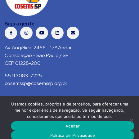
Siga a gente
Av. Angélica, 2466 - 17º Andar
Consolação - São Paulo / SP
CEP 01228-200
55 11 3083-7225
cosemssp@cosemssp.org.br
Usamos cookies, próprios e de terceiros, para oferecer uma
Política de Privacidade
Contato
melhor experiência de navegação. Se seguir navegando,
consideramos que aceita os termos de uso.
COSEMS/SP © 2021. Todos direitos reservados.
Aceitar
RS Press
Política de Privacidade