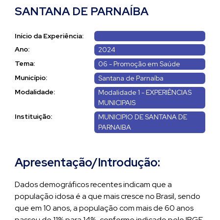
SANTANA DE PARNAÍBA
Início da Experiência:
Ano:
2024
Tema:
06 - Promoção em Saúde
Município:
Santana de Parnaíba
Modalidade:
Modalidade 1 - EXPERIÊNCIAS
MUNICIPAIS
Instituição:
MUNICIPIO DE SANTANA DE
PARNAIBA
Apresentação/Introdução:
Dados demográficos recentes indicam que a
população idosa é a que mais cresce no Brasil, sendo
que em 10 anos, a população com mais de 60 anos
passou de 11% para 14%, conforme indicado pelo IBGE.